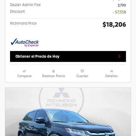
Dealer Admin Fee
$799
Discount
- $7,558
$18,206
Richmond Price
Obtener el Precio de Hoy
Comparar
Rastrear Precio
Guardar
Detalles