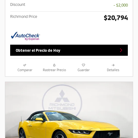
Discount
- $2,000
$20,794
Richmond Price
Obtener el Precio de Hoy
Comparar
Rastrear Precio
Guardar
Detalles