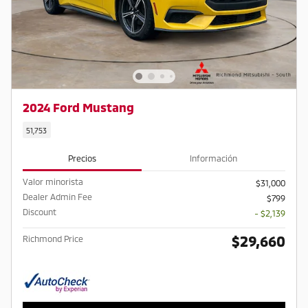
2024 Ford Mustang
51,753
Precios
Información
Valor minorista
$31,000
Dealer Admin Fee
$799
Discount
- $2,139
$29,660
Richmond Price