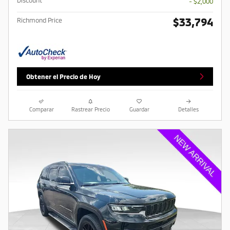
Discount
- $2,000
$33,794
Richmond Price
Obtener el Precio de Hoy
Comparar
Rastrear Precio
Guardar
Detalles