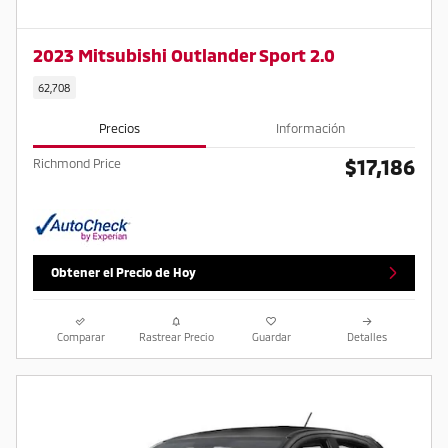
2023 Mitsubishi Outlander Sport 2.0
62,708
Precios
Información
$17,186
Richmond Price
Obtener el Precio de Hoy
Comparar
Rastrear Precio
Guardar
Detalles