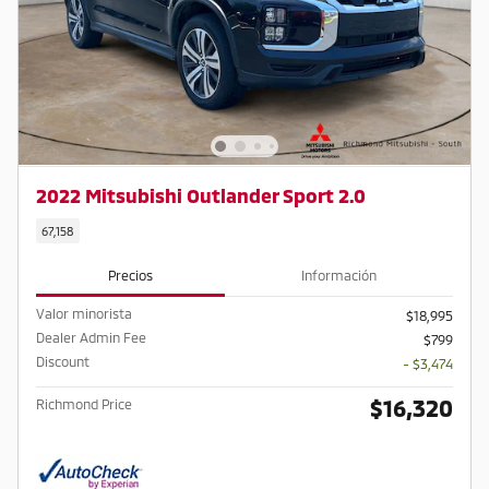
2022 Mitsubishi Outlander Sport 2.0
67,158
Precios
Información
Valor minorista
$18,995
Dealer Admin Fee
$799
Discount
- $3,474
$16,320
Richmond Price