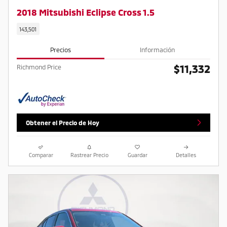
2018 Mitsubishi Eclipse Cross 1.5
143,501
Precios
Información
$11,332
Richmond Price
Obtener el Precio de Hoy
Comparar
Rastrear Precio
Guardar
Detalles