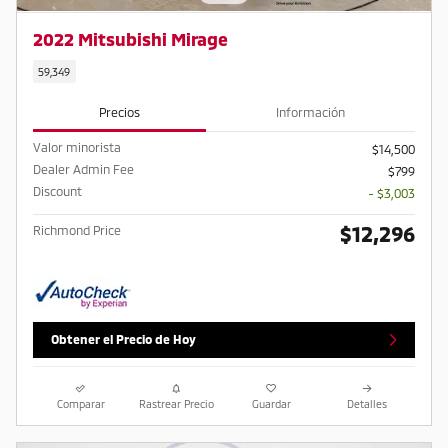
2022 Mitsubishi Mirage
59,349
Precios
Información
Valor minorista
$14,500
Dealer Admin Fee
$799
Discount
- $3,003
$12,296
Richmond Price
Obtener el Precio de Hoy
Comparar
Rastrear Precio
Guardar
Detalles