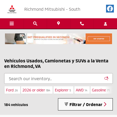
Saltar al contenido principal
Richmond Mitsubishi - South
Vehículos Usados, Camionetas y SUVs a la Venta
en Richmond, VA
Ford
2026 or older
Explorer
AWD
Gasoline
U
26
184
5
14
71
Filtrar / Ordenar
184 vehículos