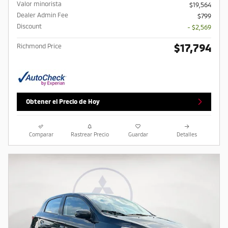
Valor minorista
$19,564
Dealer Admin Fee
$799
Discount
- $2,569
$17,794
Richmond Price
Obtener el Precio de Hoy
Comparar
Rastrear Precio
Guardar
Detalles