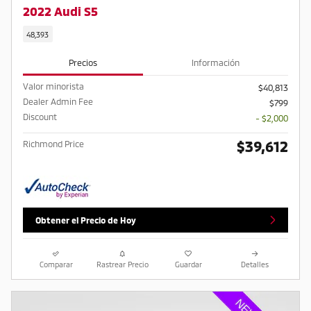
2022 Audi S5
48,393
Precios
Información
Valor minorista
$40,813
Dealer Admin Fee
$799
Discount
- $2,000
$39,612
Richmond Price
Obtener el Precio de Hoy
Comparar
Rastrear Precio
Guardar
Detalles