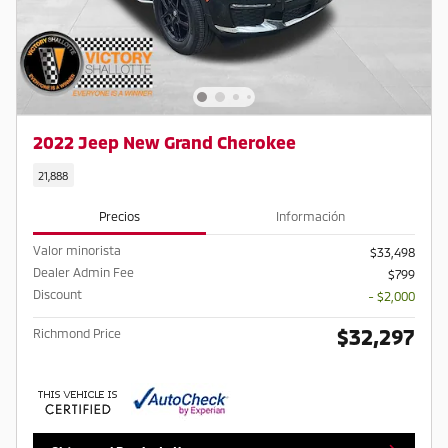
2022 Jeep New Grand Cherokee
21,888
Precios
Información
Valor minorista
$33,498
Dealer Admin Fee
$799
Discount
- $2,000
$32,297
Richmond Price