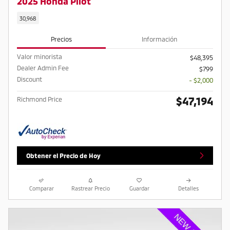
2025 Honda Pilot
30,968
Precios
Información
Valor minorista
$48,395
Dealer Admin Fee
$799
Discount
- $2,000
$47,194
Richmond Price
Obtener el Precio de Hoy
Comparar
Rastrear Precio
Guardar
Detalles